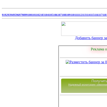
91
92
93
94
95
96
97
98
99
100
101
102
103
104
105
106
107
108
109
110
111
112
113
114
115
116
117
118
Добавить баннер за 
Реклама о
Получить
Надежный мониторинг обменни