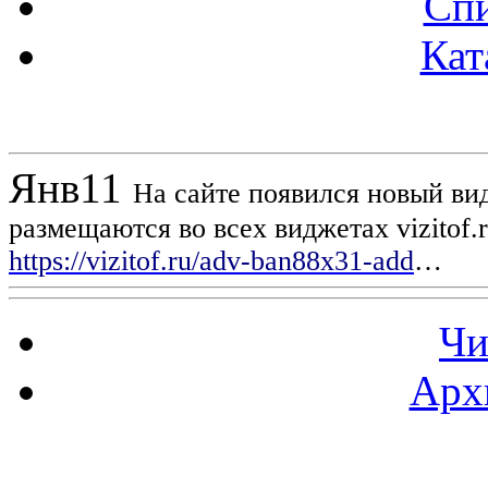
Спи
Кат
Новости проекта
Янв
11
На сайте появился новый вид
размещаются во всех виджетах vizitof.
https://vizitof.ru/adv-ban88x31-add
…
Чи
Арх
Статистика проекта