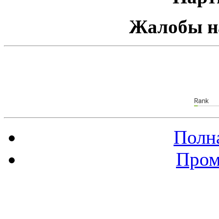
Жалобы н
Полна
Пром
Баннер 88х31