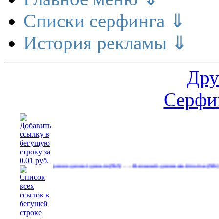
Списки серфинга ⇓
История рекламы ⇓
Дру
Серфин
…
…
Расширение делает деньги
Реальный денежный поток
Рекла
(565)
(593)