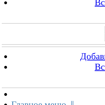
Вс
Баннеры 88х31
Добав
Вс
Меню сайта
Главное меню ⇓