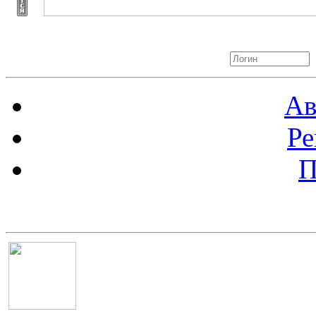
Авторизация
Ав
Ре
П
Баннер 100х100