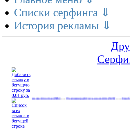
Списки серфинга ⇓
История рекламы ⇓
Дру
Серфин
…
…
льный денежный поток
Рекламируйтесь на сайте
Свободные ба
(585)
(528)