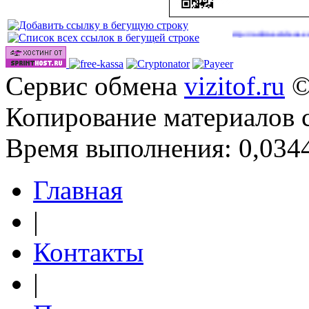
|
Сайты для заработка в 2026 году
http://onlinevideos.cc/go/out.
(37)
Сервис обмена
vizitof.ru
©
Копирование материалов 
Время выполнения: 0,0344
Главная
|
Контакты
|