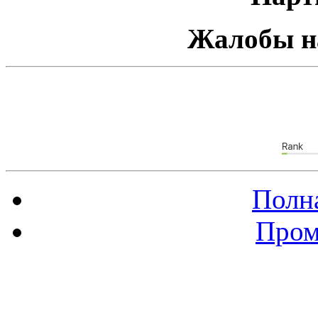
Жалобы н
Полна
Пром
Баннер 88х31