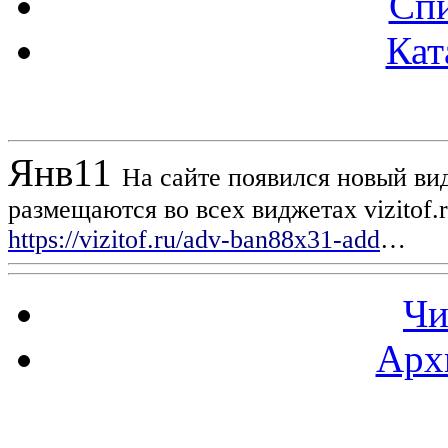
Спи
Кат
Новости проекта
Янв
11
На сайте появился новый вид
размещаются во всех виджетах vizitof.
https://vizitof.ru/adv-ban88x31-add
…
Чи
Арх
Статистика проекта