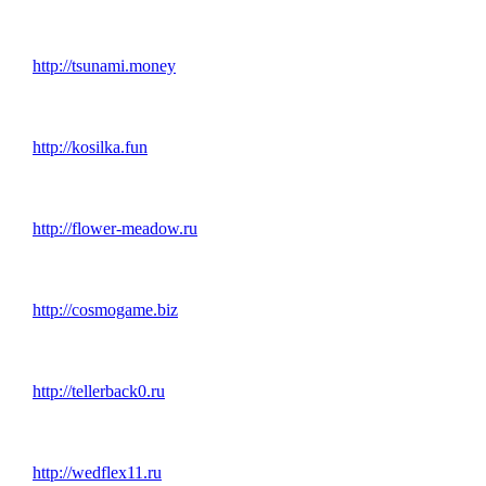
http://tsunami.money
http://kosilka.fun
http://flower-meadow.ru
http://cosmogame.biz
http://tellerback0.ru
http://wedflex11.ru