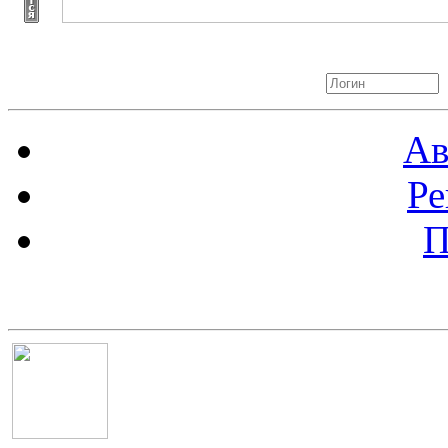
Авторизация
Ав
Ре
П
Баннер 100х100