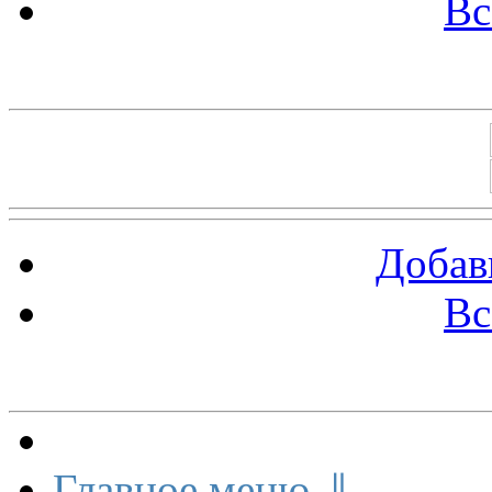
Вс
Баннеры 88х31
Добав
Вс
Меню сайта
Главное меню ⇓