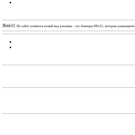
Новости проекта
Янв
11
На сайте появился новый вид рекламы - это баннеры 88х31, которые размещаются
Статистика проекта