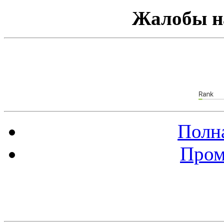
Жалобы н
Полна
Пром
Баннер 88х31