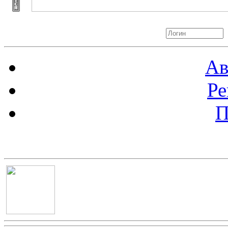
Авторизация
Ав
Ре
П
Баннер 100х100