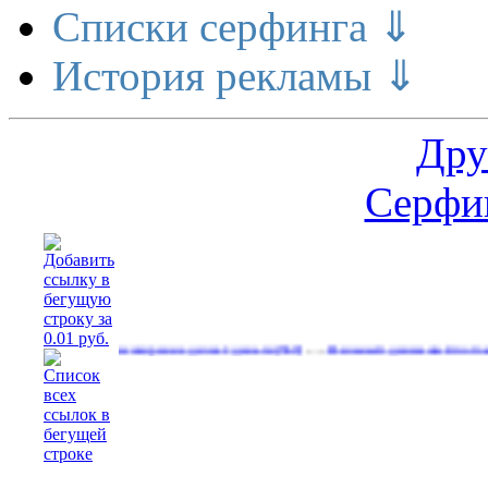
Списки серфинга ⇓
История рекламы ⇓
Дру
Серфин
…
…
Расширение делает деньги
Реальный денежный поток
(569)
(600)