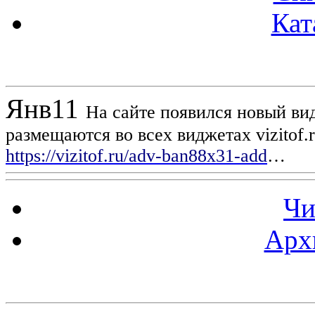
Кат
Новости проекта
Янв
11
На сайте появился новый вид
размещаются во всех виджетах vizitof.
https://vizitof.ru/adv-ban88x31-add
…
Чи
Арх
Статистика проекта