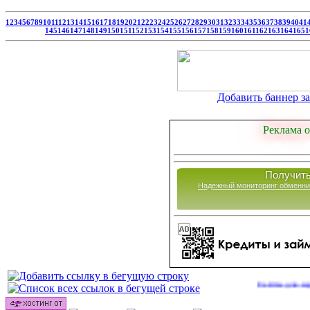
1
2
3
4
5
6
7
8
9
10
11
12
13
14
15
16
17
18
19
20
21
22
23
24
25
26
27
28
29
30
31
32
33
34
35
36
37
38
39
40
41
145
146
147
148
149
150
151
152
153
154
155
156
157
158
159
160
161
162
163
164
165
1
Добавить баннер за 
Реклама о
Получить
Надежный мониторинг обменни
Сайты для заработка в