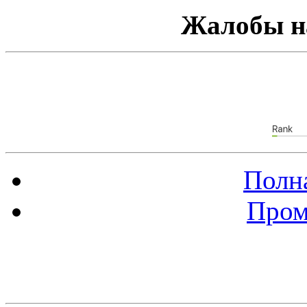
Жалобы н
Полна
Пром
Баннер 88х31