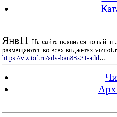
Кат
Новости проекта
Янв
11
На сайте появился новый вид
размещаются во всех виджетах vizitof.
https://vizitof.ru/adv-ban88x31-add
…
Чи
Арх
Статистика проекта