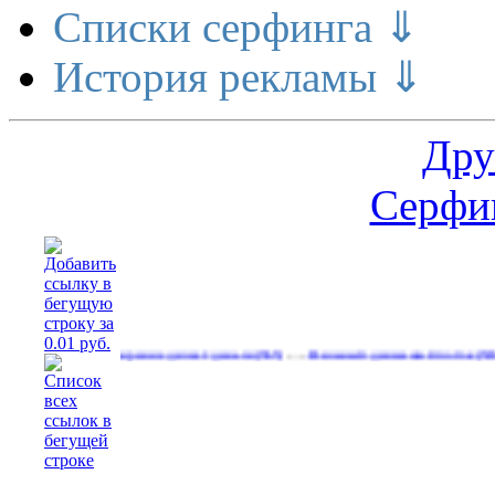
Списки серфинга ⇓
История рекламы ⇓
Дру
Серфин
…
…
Расширение делает деньги
Реальный денежный поток
Рекл
(565)
(593)