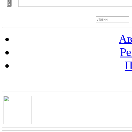
Авторизация
Ав
Ре
П
Баннер 100х100