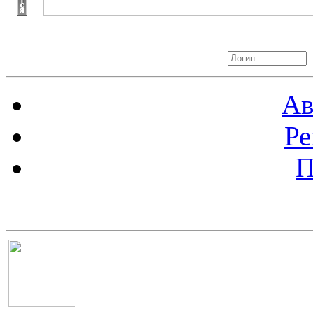
Авторизация
Ав
Ре
П
Баннер 100х100