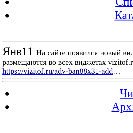
Спи
Кат
Новости проекта
Янв
11
На сайте появился новый вид
размещаются во всех виджетах vizitof.
https://vizitof.ru/adv-ban88x31-add
…
Чи
Арх
Статистика проекта