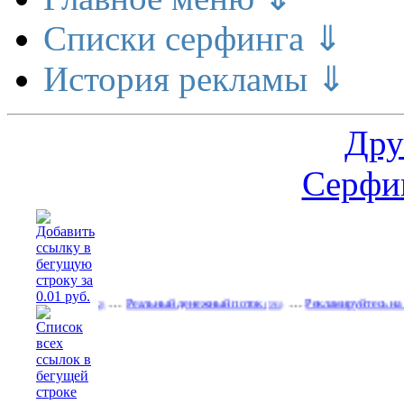
Списки серфинга ⇓
История рекламы ⇓
Дру
Серфин
…
…
 деньги
Реальный денежный поток
Рекламируйтесь на сайте
(562)
(591)
(532