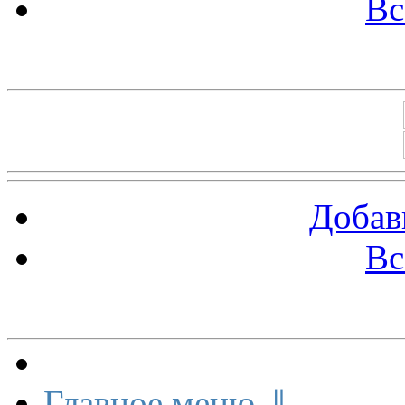
Вс
Баннеры 88х31
Добав
Вс
Меню сайта
Главное меню ⇓