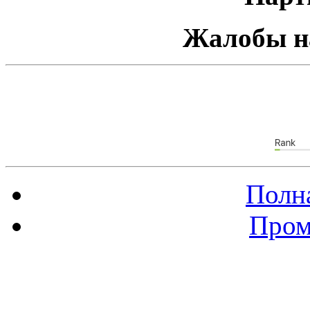
Жалобы н
Полна
Пром
Баннер 88х31