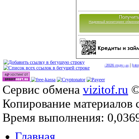
Получить
Надежный мониторинг обменни
|
Сайты для заработка в 2026 году
http://online
(40)
Сервис обмена
vizitof.ru
©
Копирование материалов 
Время выполнения: 0,0369
Главная