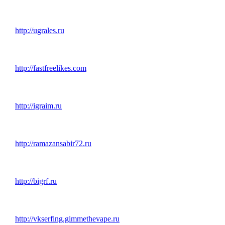
http://ugrales.ru
http://fastfreelikes.com
http://igraim.ru
http://ramazansabir72.ru
http://bigrf.ru
http://vkserfing.gimmethevape.ru