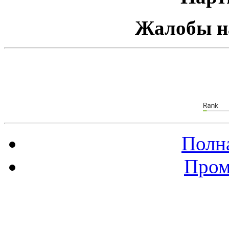
Жалобы н
Полна
Пром
Баннер 88х31