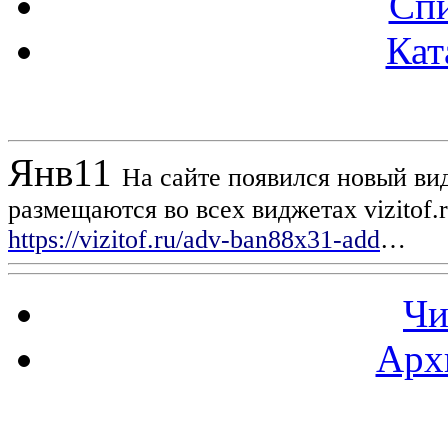
Спи
Кат
Новости проекта
Янв
11
На сайте появился новый вид
размещаются во всех виджетах vizitof.
https://vizitof.ru/adv-ban88x31-add
…
Чи
Арх
Статистика проекта