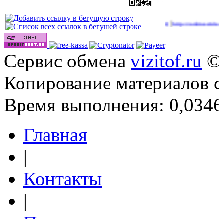
|
Сайты для заработка в 2026 году
http://onlinevideos.cc/go/
(43)
Сервис обмена
vizitof.ru
©
Копирование материалов 
Время выполнения: 0,0346
Главная
|
Контакты
|