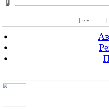
Авторизация
Ав
Ре
П
Баннер 100х100