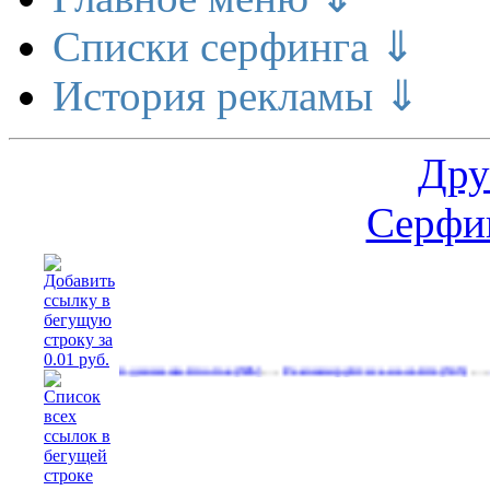
Списки серфинга ⇓
История рекламы ⇓
Дру
Серфин
…
…
…
Реальный денежный поток
Рекламируйтесь на сайте
Свободн
(596)
(535)