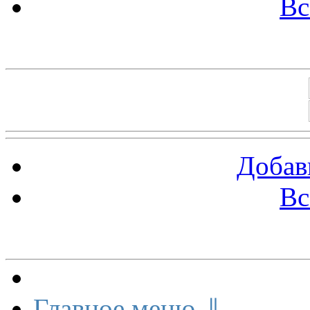
Вс
Баннеры 88х31
Добав
Вс
Меню сайта
Главное меню ⇓