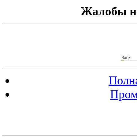
Жалобы н
Полна
Пром
Баннер 88х31