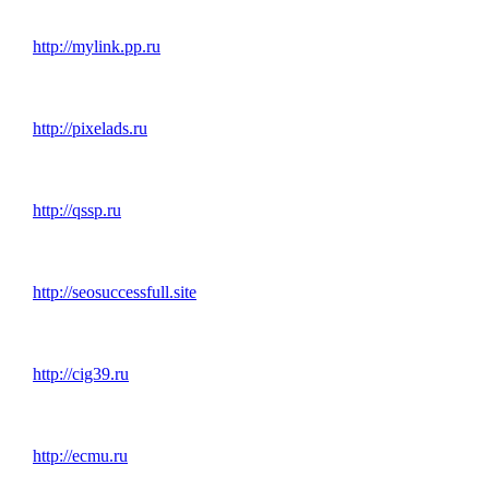
http://mylink.pp.ru
http://pixelads.ru
http://qssp.ru
http://seosuccessfull.site
http://cig39.ru
http://ecmu.ru