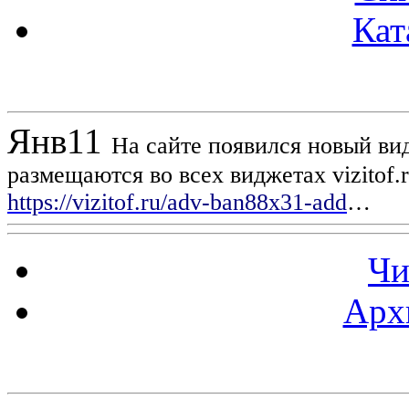
Кат
Новости проекта
Янв
11
На сайте появился новый вид
размещаются во всех виджетах vizitof.
https://vizitof.ru/adv-ban88x31-add
…
Чи
Арх
Статистика проекта