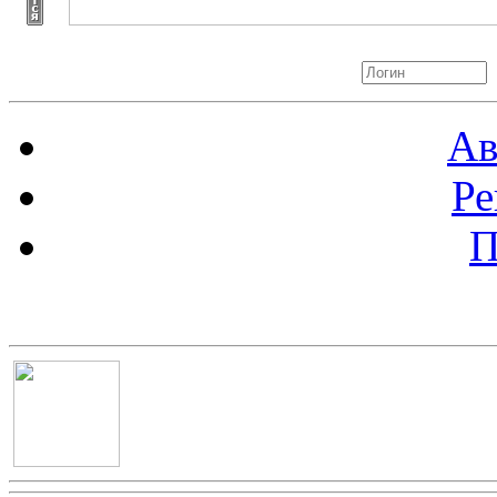
Авторизация
Ав
Ре
П
Баннер 100х100