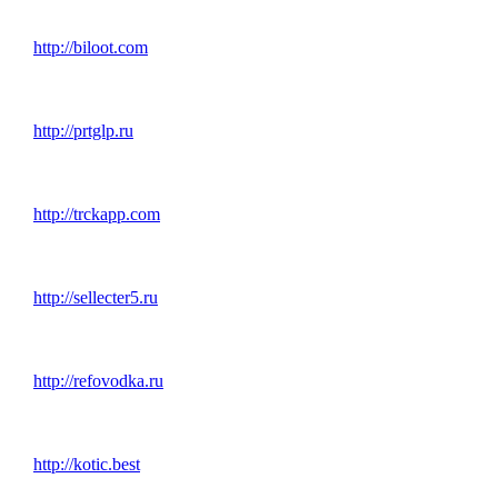
http://biloot.com
http://prtglp.ru
http://trckapp.com
http://sellecter5.ru
http://refovodka.ru
http://kotic.best