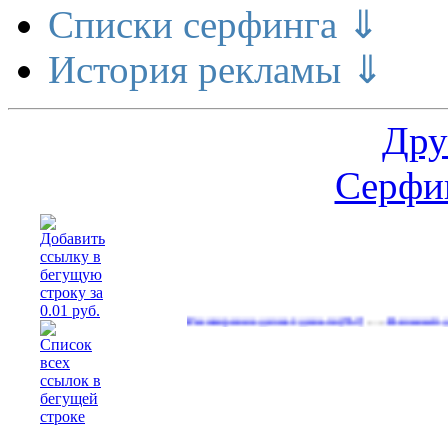
Списки серфинга ⇓
История рекламы ⇓
Дру
Серфин
…
Расширение делает деньги
Реальный денежный
(557)