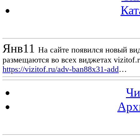
Кат
Новости проекта
Янв
11
На сайте появился новый вид
размещаются во всех виджетах vizitof.
https://vizitof.ru/adv-ban88x31-add
…
Чи
Арх
Статистика проекта