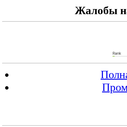
Жалобы н
Полна
Пром
Баннер 88х31