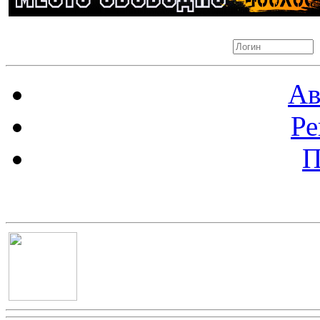
Авторизация
Ав
Ре
П
Баннер 100х100