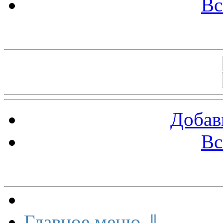
Вс
Баннеры 88х31
Добав
Вс
Меню сайта
Главное меню ⇓