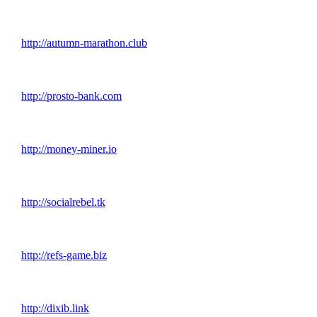
http://autumn-marathon.club
http://prosto-bank.com
http://money-miner.io
http://socialrebel.tk
http://refs-game.biz
http://dixib.link