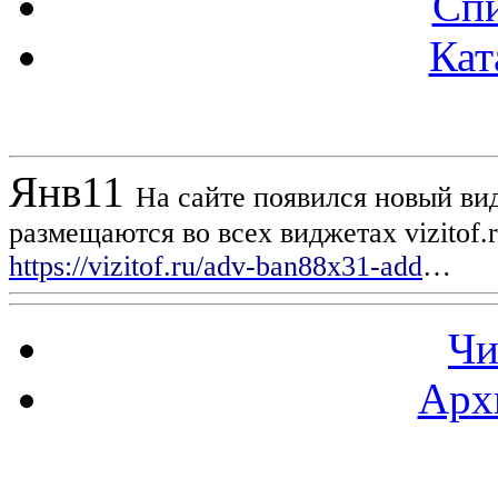
Спи
Кат
Новости проекта
Янв
11
На сайте появился новый вид
размещаются во всех виджетах vizitof.
https://vizitof.ru/adv-ban88x31-add
…
Чи
Арх
Статистика проекта