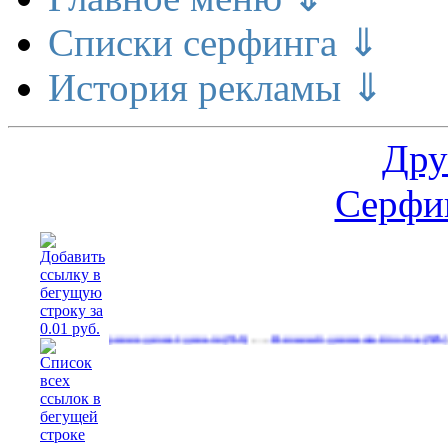
Списки серфинга ⇓
История рекламы ⇓
Дру
Серфин
…
…
Расширение делает деньги
Реальный денежный поток
Рекла
(556)
(585)