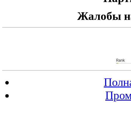
Жалобы н
Полна
Пром
Баннер 88х31