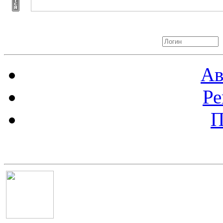
Авторизация
Ав
Ре
П
Баннер 100х100