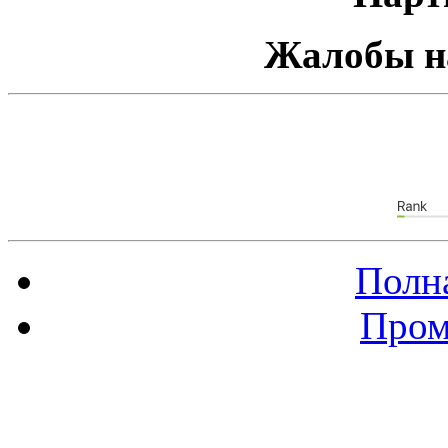
Жалобы н
Полна
Пром
Баннер 88х31