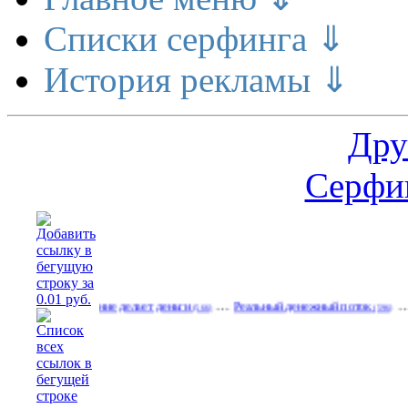
Списки серфинга ⇓
История рекламы ⇓
Дру
Серфин
…
…
Расширение делает деньги
Реальный денежный поток
Реклами
(566)
(596)