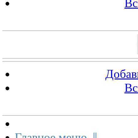
Вс
Баннеры 88х31
Добав
Вс
Меню сайта
Главное меню ⇓