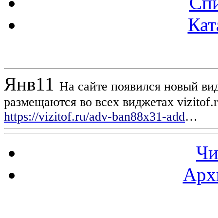
Спи
Кат
Новости проекта
Янв
11
На сайте появился новый вид
размещаются во всех виджетах vizitof.
https://vizitof.ru/adv-ban88x31-add
…
Чи
Арх
Статистика проекта