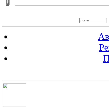
Авторизация
Ав
Ре
П
Баннер 100х100