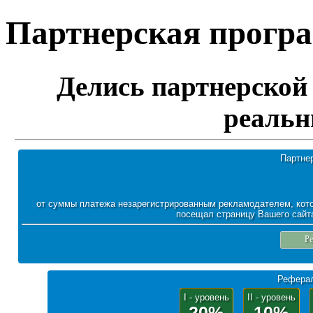
Партнерская програм
Делись партнерской 
реальн
Партне
от суммы платежа незарегистрированным рекламодателем, кото
посещал страницу Вашего сайта
Ре
Реферал
I - уровень
II - уровень
20%
10%