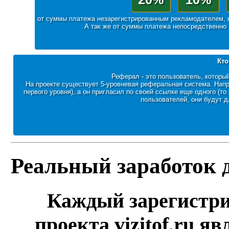
от суммы платежа незарегистрированным рекламодателем, 
А так же от суммы платежа непосредственно
Кто
Реферал - это пользователь, которы
На проекте существует 5-уровневая реферальная система. Напр
первого уровня), а он пригласил по своей ссылке еще одного (то
пользователей, они будут д
Реальный заработок 
Каждый зарегистр
проекта vizitof.ru я