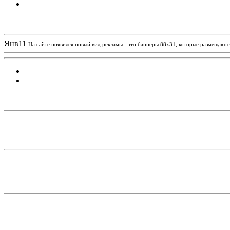
Новости проекта
Янв
11
На сайте появился новый вид рекламы - это баннеры 88х31, которые размещаются
Статистика проекта