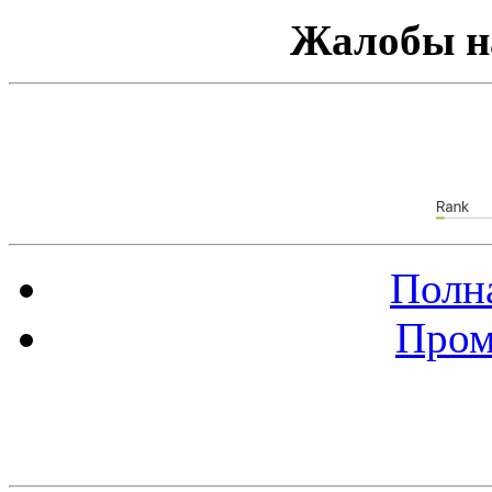
Жалобы н
Полна
Пром
Баннер 88х31