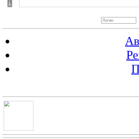
Авторизация
Ав
Ре
П
Баннер 100х100