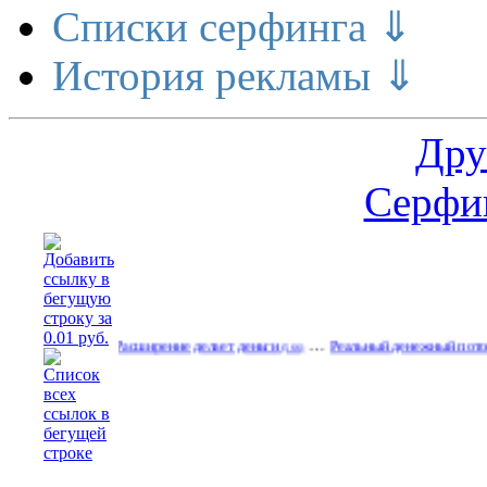
Списки серфинга ⇓
История рекламы ⇓
Дру
Серфин
…
…
Расширение делает деньги
Реальный денежный поток
(566)
(598)