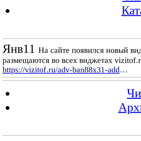
Кат
Новости проекта
Янв
11
На сайте появился новый вид
размещаются во всех виджетах vizitof.
https://vizitof.ru/adv-ban88x31-add
…
Чи
Арх
Статистика проекта