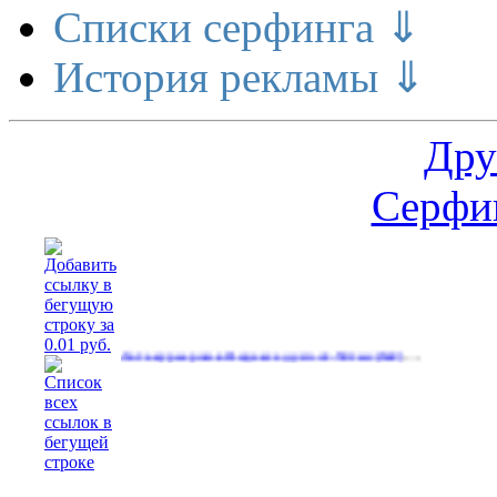
Списки серфинга ⇓
История рекламы ⇓
Дру
Серфин
…
…
ов
Работа курьером в Яндекс еду.зп от 50тыс
(536)
(642)