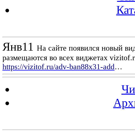
Кат
Новости проекта
Янв
11
На сайте появился новый вид
размещаются во всех виджетах vizitof.
https://vizitof.ru/adv-ban88x31-add
…
Чи
Арх
Статистика проекта