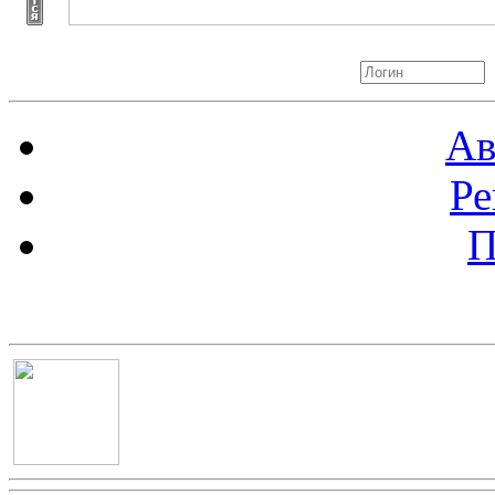
Авторизация
Ав
Ре
П
Баннер 100х100