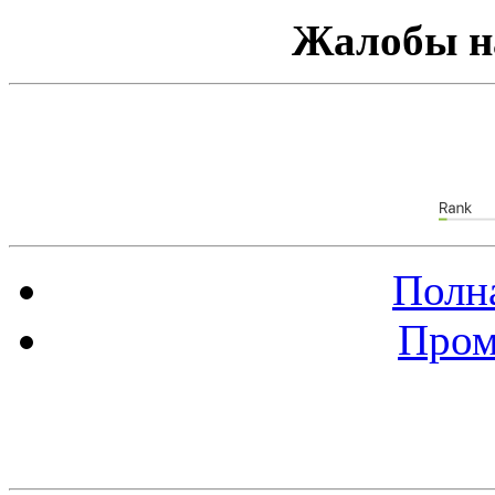
Жалобы н
Полна
Пром
Баннер 88х31