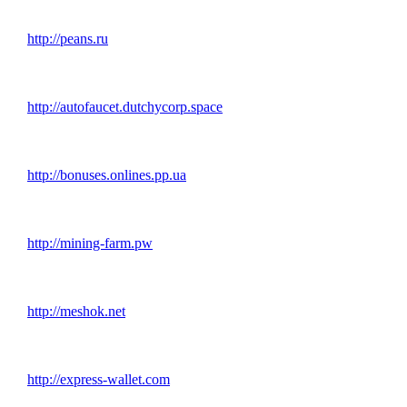
http://peans.ru
http://autofaucet.dutchycorp.space
http://bonuses.onlines.pp.ua
http://mining-farm.pw
http://meshok.net
http://express-wallet.com