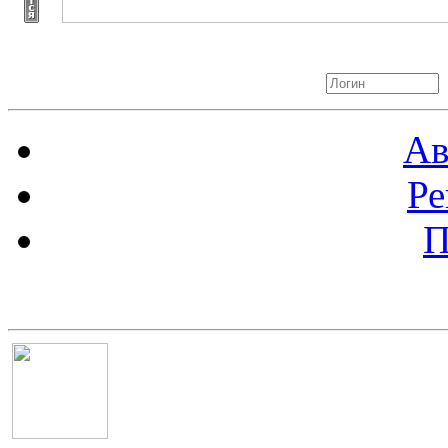
Авторизация
Ав
Ре
П
Баннер 100х100