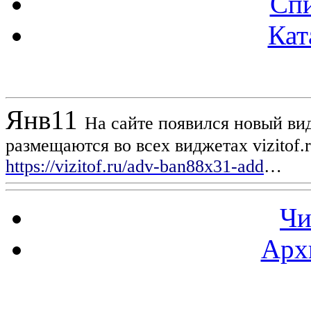
Спи
Кат
Новости проекта
Янв
11
На сайте появился новый вид
размещаются во всех виджетах vizitof.
https://vizitof.ru/adv-ban88x31-add
…
Чи
Арх
Статистика проекта