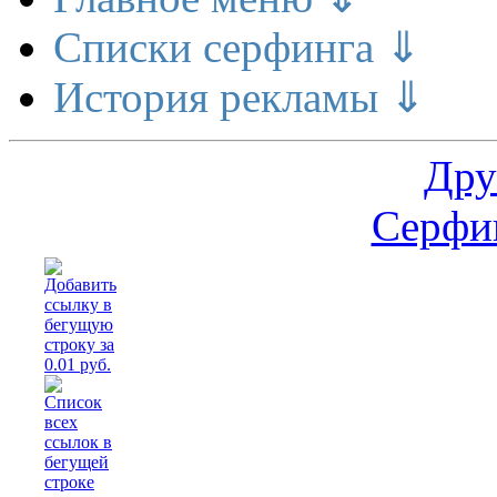
Списки серфинга ⇓
История рекламы ⇓
Дру
Серфин