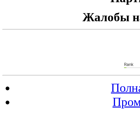
Жалобы н
Полна
Пром
Баннер 88х31