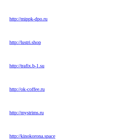
http://mippk-dpo.ru
http://lustri.shop
http://trafix.b-1.su
http://ok-coffee.ru
http://mystrims.ru
http://kinokorona.space