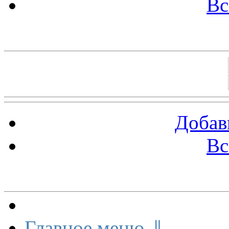
Вс
Баннеры 88х31
Добав
Вс
Меню сайта
Главное меню ⇓