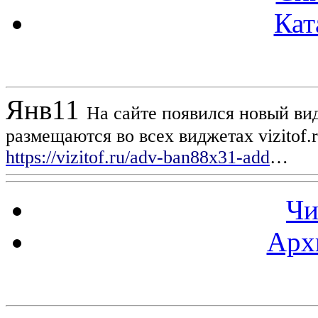
Кат
Новости проекта
Янв
11
На сайте появился новый вид
размещаются во всех виджетах vizitof.
https://vizitof.ru/adv-ban88x31-add
…
Чи
Арх
Статистика проекта