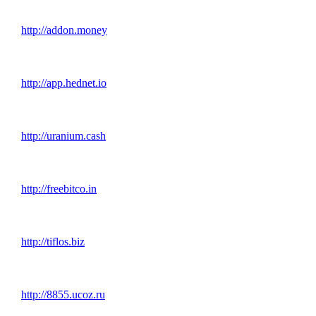
http://addon.money
http://app.hednet.io
http://uranium.cash
http://freebitco.in
http://tiflos.biz
http://8855.ucoz.ru