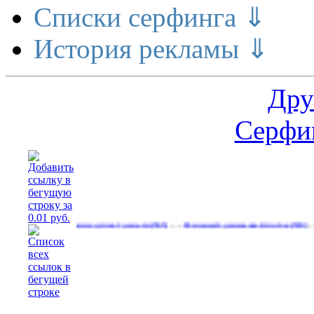
Списки серфинга ⇓
История рекламы ⇓
Дру
Серфин
…
…
Расширение делает деньги
Реальный денежный поток
Реклам
(565)
(593)