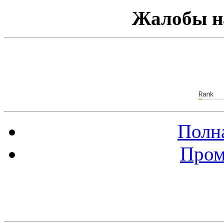
Жалобы н
Полна
Пром
Баннер 88х31