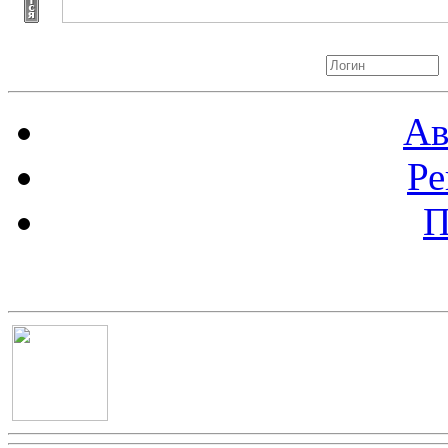
Авторизация
Ав
Ре
П
Баннер 100х100