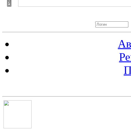
Авторизация
Ав
Ре
П
Баннер 100х100