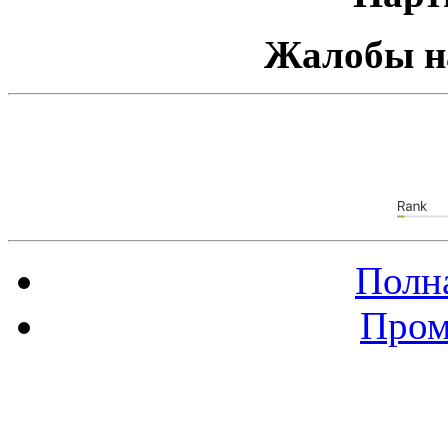
Жалобы н
Полна
Пром
Баннер 88х31