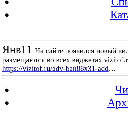
Спи
Кат
Новости проекта
Янв
11
На сайте появился новый вид
размещаются во всех виджетах vizitof.
https://vizitof.ru/adv-ban88x31-add
…
Чи
Арх
Статистика проекта