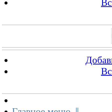
Вс
Баннеры 88х31
Добав
Вс
Меню сайта
Главное меню ⇓