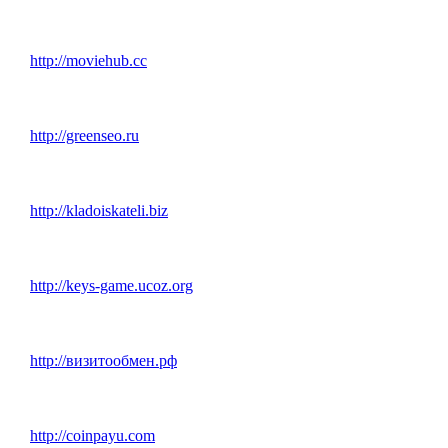
http://moviehub.cc
http://greenseo.ru
http://kladoiskateli.biz
http://keys-game.ucoz.org
http://визитообмен.рф
http://coinpayu.com