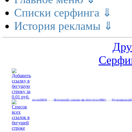
Списки серфинга ⇓
История рекламы ⇓
Дру
Серфин
…
…
делает деньги
Реальный денежный поток
Рекламируйтесь на с
(565)
(594)