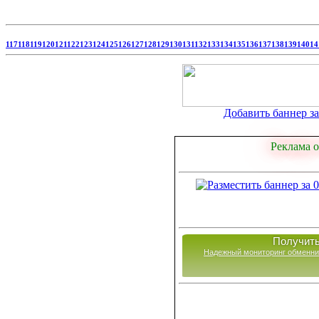
117
118
119
120
121
122
123
124
125
126
127
128
129
130
131
132
133
134
135
136
137
138
139
140
14
Добавить баннер за 
Реклама о
Получить
Надежный мониторинг обменни