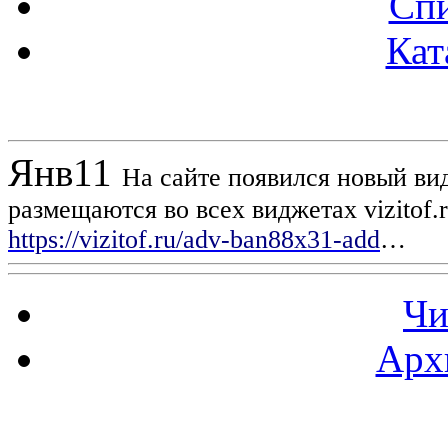
Спи
Кат
Новости проекта
Янв
11
На сайте появился новый вид
размещаются во всех виджетах vizitof.
https://vizitof.ru/adv-ban88x31-add
…
Чи
Арх
Статистика проекта