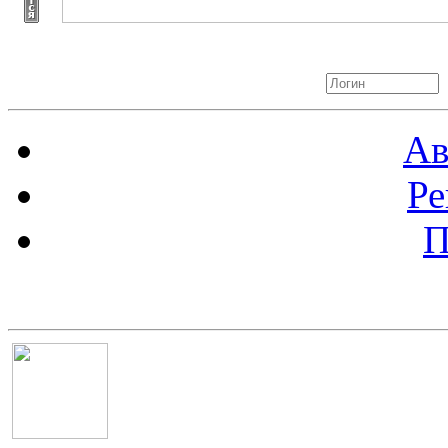
Авторизация
Ав
Ре
П
Баннер 100х100