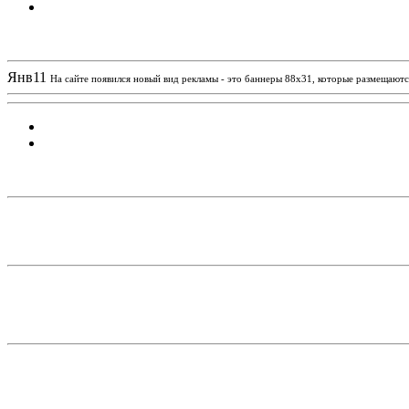
Новости проекта
Янв
11
На сайте появился новый вид рекламы - это баннеры 88х31, которые размещаются
Статистика проекта