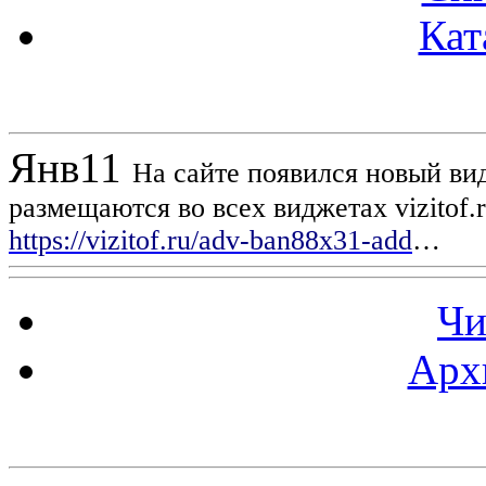
Кат
Новости проекта
Янв
11
На сайте появился новый вид
размещаются во всех виджетах vizitof.
https://vizitof.ru/adv-ban88x31-add
…
Чи
Арх
Статистика проекта