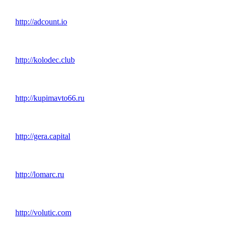
http://adcount.io
http://kolodec.club
http://kupimavto66.ru
http://gera.capital
http://lomarc.ru
http://volutic.com