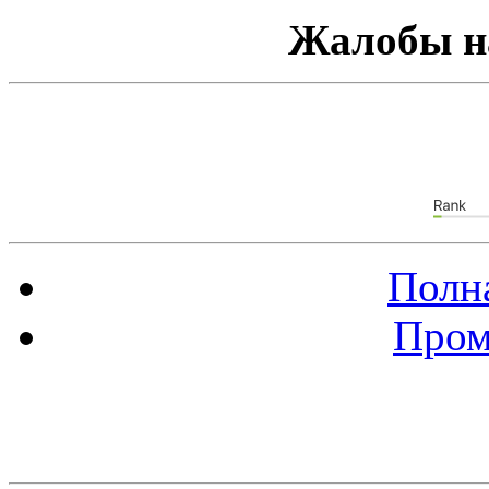
Жалобы н
Полна
Пром
Баннер 88х31