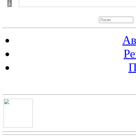
Авторизация
Ав
Ре
П
Баннер 100х100