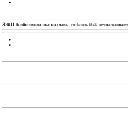
Новости проекта
Янв
11
На сайте появился новый вид рекламы - это баннеры 88х31, которые размещаются
Статистика проекта