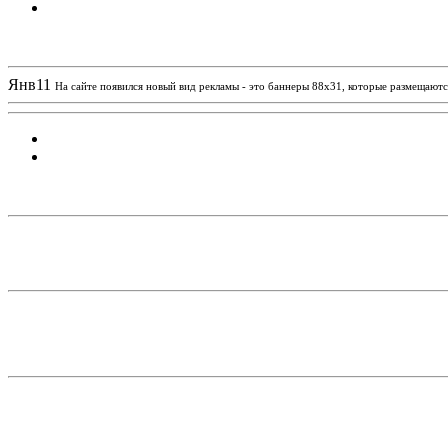
Новости проекта
Янв
11
На сайте появился новый вид рекламы - это баннеры 88х31, которые размещаются
Статистика проекта