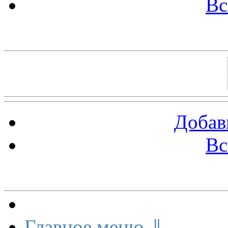
Вс
Баннеры 88х31
Добав
Вс
Меню сайта
Главное меню ⇓