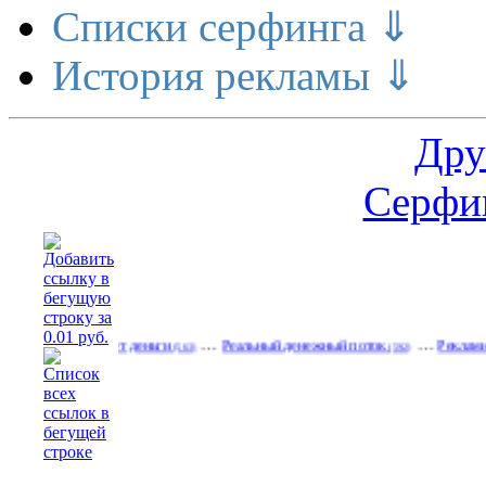
Списки серфинга ⇓
История рекламы ⇓
Дру
Серфин
…
…
ие делает деньги
Реальный денежный поток
Рекламируйтесь н
(563)
(592)