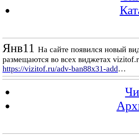
Кат
Новости проекта
Янв
11
На сайте появился новый вид
размещаются во всех виджетах vizitof.
https://vizitof.ru/adv-ban88x31-add
…
Чи
Арх
Статистика проекта