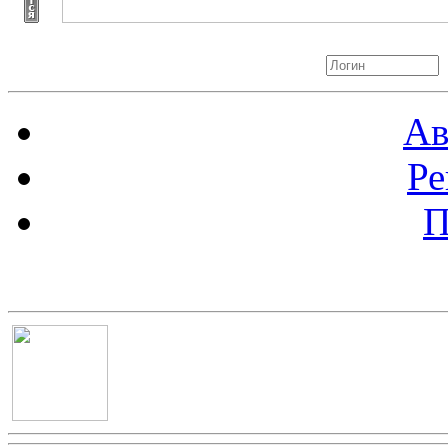
Авторизация
Ав
Ре
П
Баннер 100х100