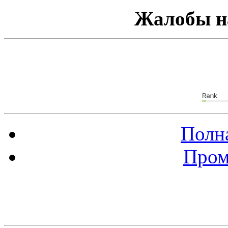
Жалобы н
Полна
Пром
Баннер 88х31