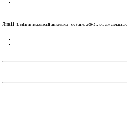
Новости проекта
Янв
11
На сайте появился новый вид рекламы - это баннеры 88х31, которые размещаются
Статистика проекта