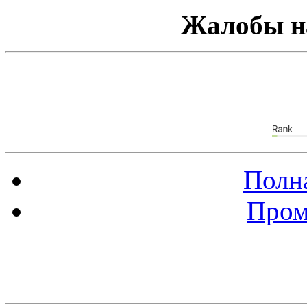
Жалобы н
Полна
Пром
Баннер 88х31