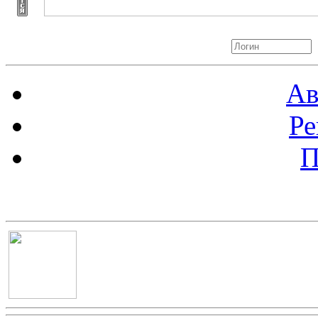
Авторизация
Ав
Ре
П
Баннер 100х100