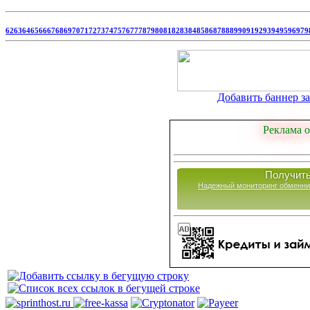
62
63
64
65
66
67
68
69
70
71
72
73
74
75
76
77
78
79
80
81
82
83
84
85
86
87
88
89
90
91
92
93
94
95
96
97
9
Добавить баннер за 
Реклама о
Получить
Надежный мониторинг обменни