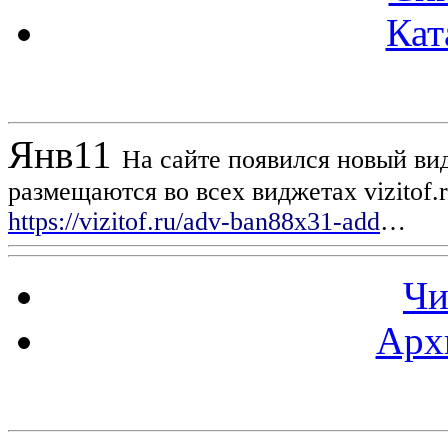
Кат
Новости проекта
Янв
11
На сайте появился новый вид
размещаются во всех виджетах vizitof.
https://vizitof.ru/adv-ban88x31-add
…
Чи
Арх
Статистика проекта