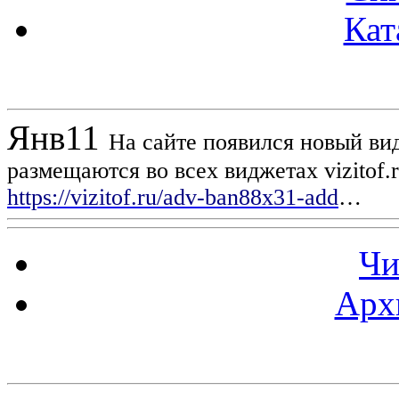
Кат
Новости проекта
Янв
11
На сайте появился новый вид
размещаются во всех виджетах vizitof.
https://vizitof.ru/adv-ban88x31-add
…
Чи
Арх
Статистика проекта