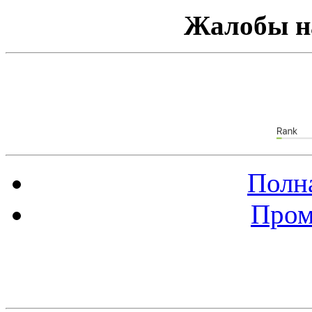
Жалобы н
Полна
Пром
Баннер 88х31