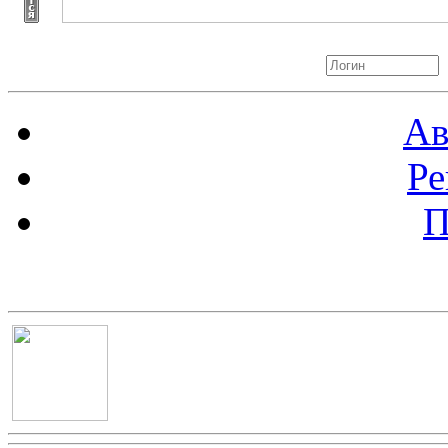
Авторизация
Ав
Ре
П
Баннер 100х100