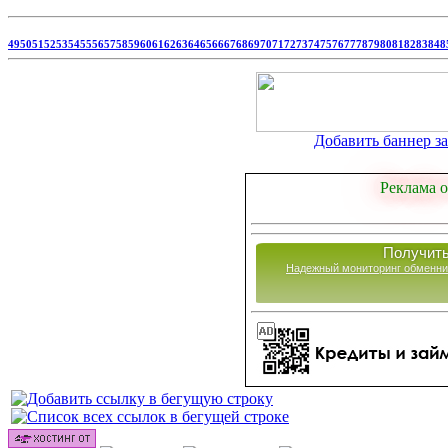
49
50
51
52
53
54
55
56
57
58
59
60
61
62
63
64
65
66
67
68
69
70
71
72
73
74
75
76
77
78
79
80
81
82
83
84
8
Добавить баннер за 
Реклама о
Получить
Надежный мониторинг обменни