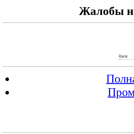
Жалобы н
Полна
Пром
Баннер 88х31