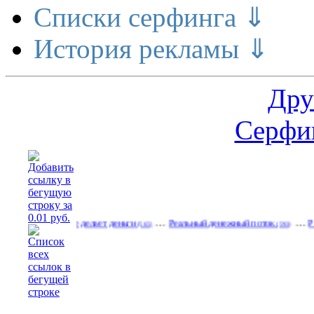
Списки серфинга ⇓
История рекламы ⇓
Дру
Серфин
…
…
асширение делает деньги
Реальный денежный поток
Рекламируй
(565)
(593)