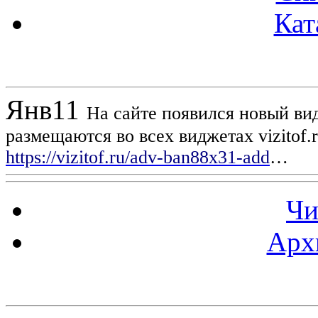
Кат
Новости проекта
Янв
11
На сайте появился новый вид
размещаются во всех виджетах vizitof.
https://vizitof.ru/adv-ban88x31-add
…
Чи
Арх
Статистика проекта