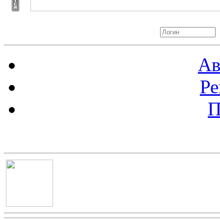
Авторизация
Ав
Ре
П
Баннер 100х100