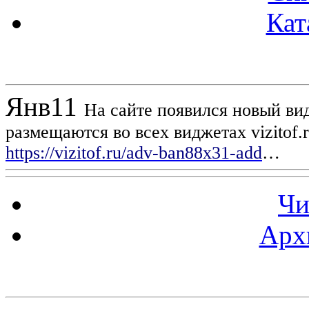
Кат
Новости проекта
Янв
11
На сайте появился новый вид
размещаются во всех виджетах vizitof.
https://vizitof.ru/adv-ban88x31-add
…
Чи
Арх
Статистика проекта