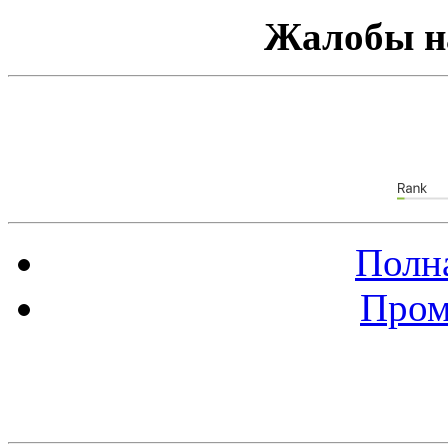
Жалобы н
Полна
Пром
Баннер 88х31