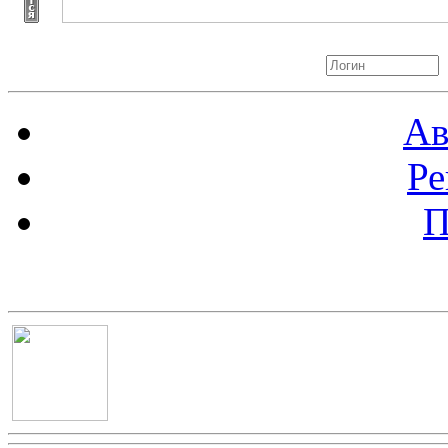
Авторизация
Ав
Ре
П
Баннер 100х100