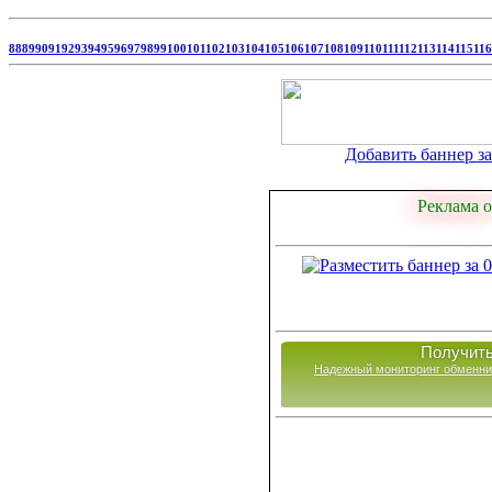
88
89
90
91
92
93
94
95
96
97
98
99
100
101
102
103
104
105
106
107
108
109
110
111
112
113
114
115
116
Добавить баннер за 
Реклама о
Получить
Надежный мониторинг обменни