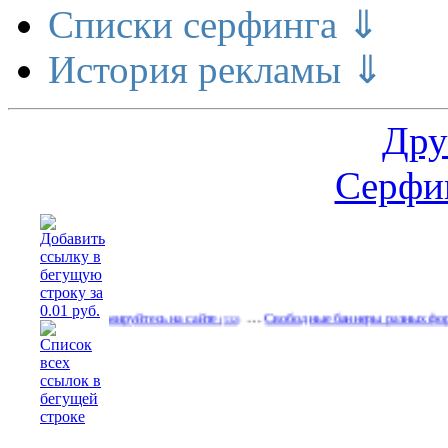
Списки серфинга ⇓
История рекламы ⇓
Дру
Серфин
…
…
Рекламируйтесь на сайте
Свободные баннеры разных форматов
(532)
(53