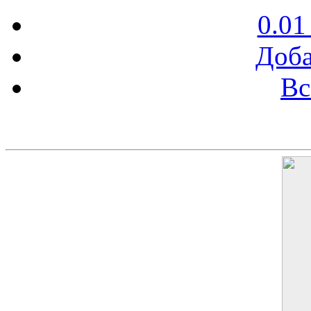
0.01
Доба
Вс
Баннер 200х300