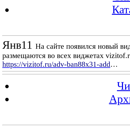
Кат
Новости проекта
Янв
11
На сайте появился новый вид
размещаются во всех виджетах vizitof.
https://vizitof.ru/adv-ban88x31-add
…
Чи
Арх
Статистика проекта