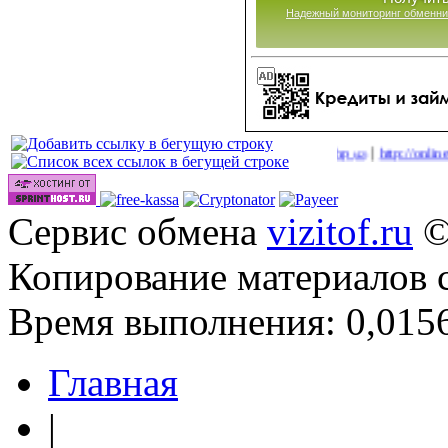
Надежный мониторинг обменни
|
|
ка в 2026 году
http://onlinevideos.cc/go/out.php
http://onlinevideos.cc
(40)
(42)
Сервис обмена
vizitof.ru
©
Копирование материалов 
Время выполнения: 0,0156
Главная
|