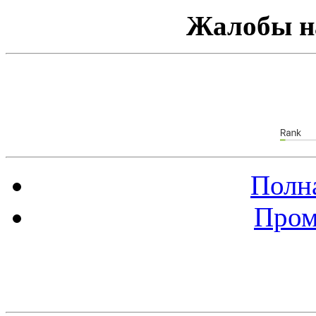
Жалобы н
Полна
Пром
Баннер 88х31