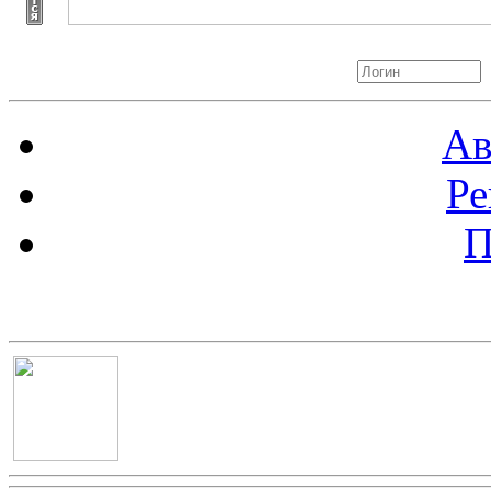
Авторизация
Ав
Ре
П
Баннер 100х100