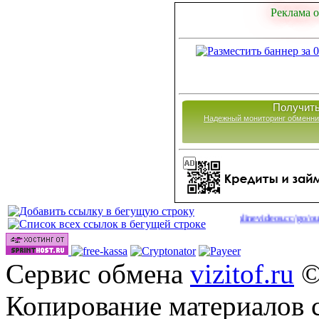
Реклама о
Получить
Надежный мониторинг обменни
|
Сайты для заработка в 2026 году
http://onlinevideos.cc/go/out.php
(40)
(42)
Сервис обмена
vizitof.ru
©
Копирование материалов 