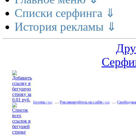
Списки серфинга ⇓
История рекламы ⇓
Дру
Серфин
…
…
 денежный поток
Рекламируйтесь на сайте
Свободные баннеры
(591)
(532)