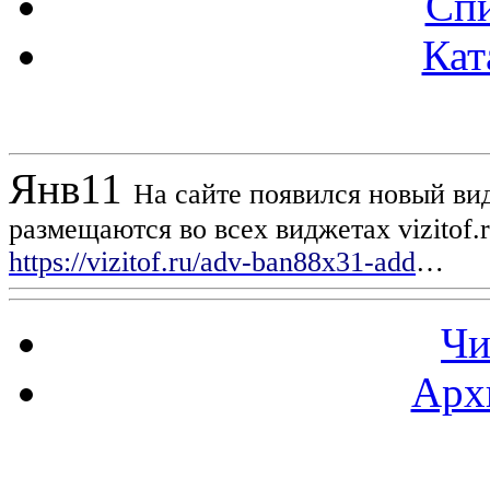
Спи
Кат
Новости проекта
Янв
11
На сайте появился новый вид
размещаются во всех виджетах vizitof.
https://vizitof.ru/adv-ban88x31-add
…
Чи
Арх
Статистика проекта