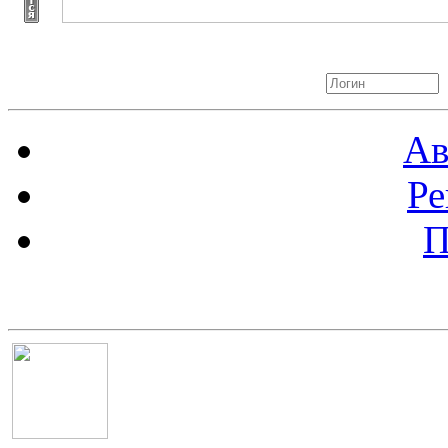
Авторизация
Ав
Ре
П
Баннер 100х100