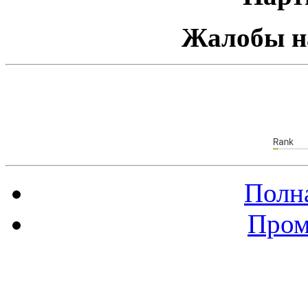
Жалобы н
Полна
Пром
Баннер 88х31