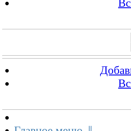
Вс
Баннеры 88х31
Добав
Вс
Меню сайта
Главное меню ⇓