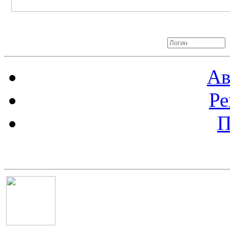
Авторизация
Ав
Ре
П
Баннер 100х100