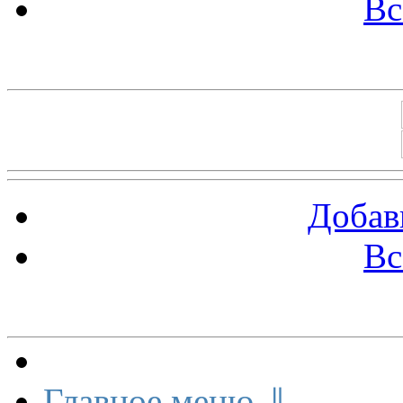
Вс
Баннеры 88х31
Добав
Вс
Меню сайта
Главное меню ⇓