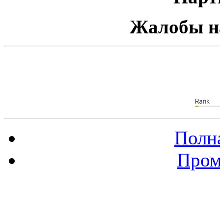
Жалобы н
Полна
Пром
Баннер 88х31