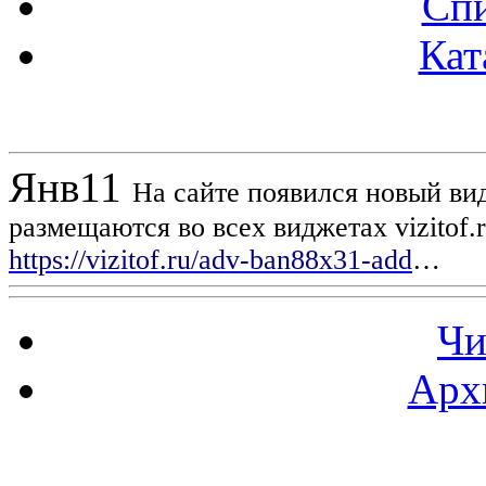
Спи
Кат
Новости проекта
Янв
11
На сайте появился новый вид
размещаются во всех виджетах vizitof.
https://vizitof.ru/adv-ban88x31-add
…
Чи
Арх
Статистика проекта