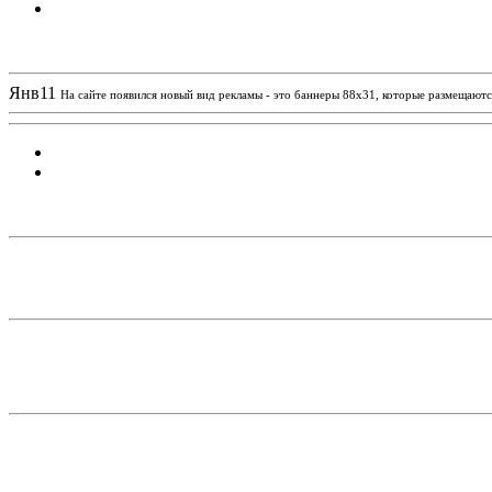
Новости проекта
Янв
11
На сайте появился новый вид рекламы - это баннеры 88х31, которые размещаются
Статистика проекта