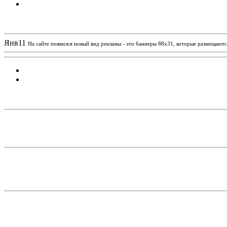
Новости проекта
Янв
11
На сайте появился новый вид рекламы - это баннеры 88х31, которые размещаются
Статистика проекта