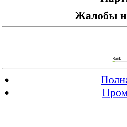
Жалобы н
Полна
Пром
Баннер 88х31