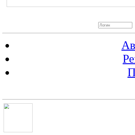
Авторизация
Ав
Ре
П
Баннер 100х100