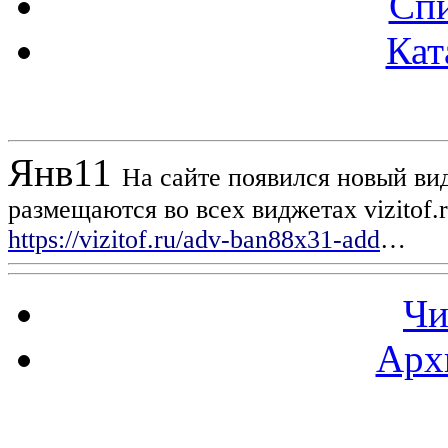
Спи
Кат
Новости проекта
Янв
11
На сайте появился новый вид
размещаются во всех виджетах vizitof.
https://vizitof.ru/adv-ban88x31-add
…
Чи
Арх
Статистика проекта