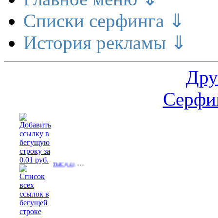
Списки серфинга ⇓
История рекламы ⇓
Дру
Серфин
…
у.зп от 50тыс
(641)