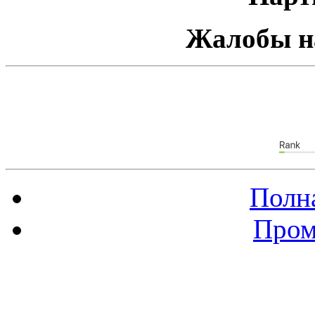
Жалобы н
Полна
Пром
Баннер 88х31