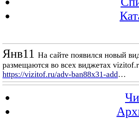
Спи
Кат
Новости проекта
Янв
11
На сайте появился новый вид
размещаются во всех виджетах vizitof.
https://vizitof.ru/adv-ban88x31-add
…
Чи
Арх
Статистика проекта