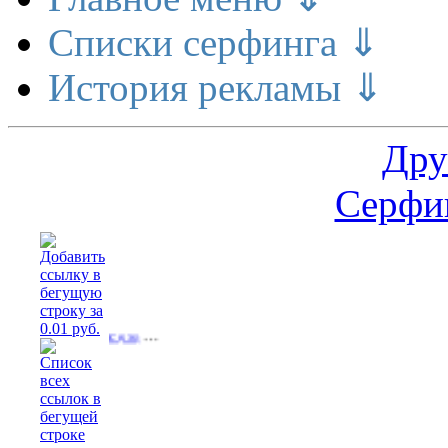
Списки серфинга ⇓
История рекламы ⇓
Дру
Серфин