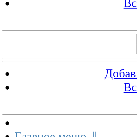
Вс
Баннеры 88х31
Добав
Вс
Меню сайта
Главное меню ⇓