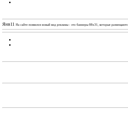
Новости проекта
Янв
11
На сайте появился новый вид рекламы - это баннеры 88х31, которые размещаются
Статистика проекта