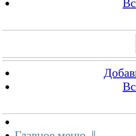
Вс
Баннеры 88х31
Добав
Вс
Меню сайта
Главное меню ⇓