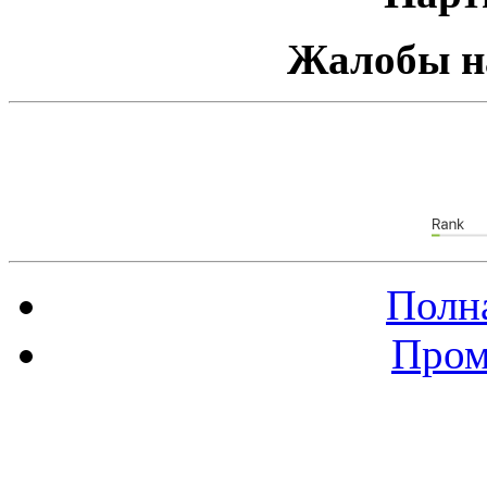
Жалобы н
Полна
Пром
Баннер 88х31