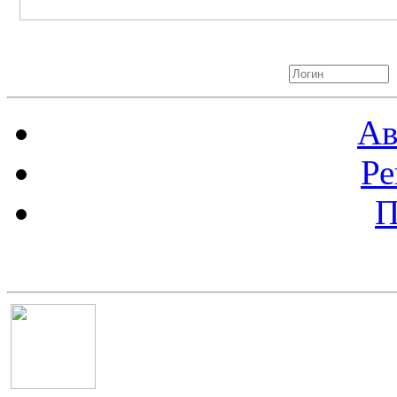
Авторизация
Ав
Ре
П
Баннер 100х100