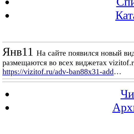
Спи
Кат
Новости проекта
Янв
11
На сайте появился новый вид
размещаются во всех виджетах vizitof.
https://vizitof.ru/adv-ban88x31-add
…
Чи
Арх
Статистика проекта