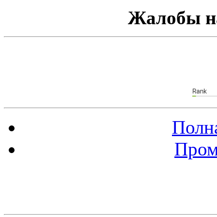
Жалобы н
Полна
Пром
Баннер 88х31