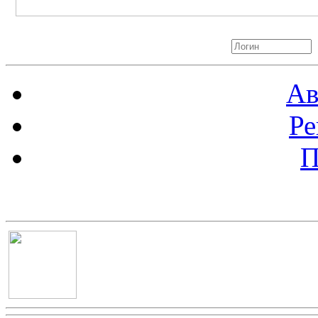
Авторизация
Ав
Ре
П
Баннер 100х100