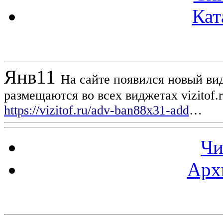
Кат
Новости проекта
Янв
11
На сайте появился новый вид
размещаются во всех виджетах vizitof.
https://vizitof.ru/adv-ban88x31-add
…
Чи
Арх
Статистика проекта