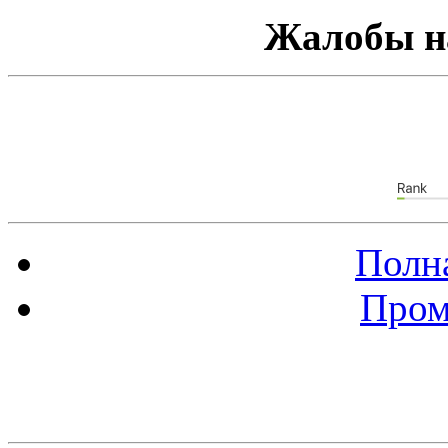
Жалобы н
Полна
Пром
Баннер 88х31