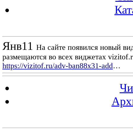
Кат
Новости проекта
Янв
11
На сайте появился новый вид
размещаются во всех виджетах vizitof.
https://vizitof.ru/adv-ban88x31-add
…
Чи
Арх
Статистика проекта