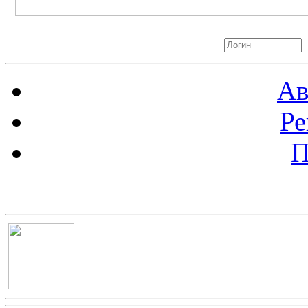
Авторизация
Ав
Ре
П
Баннер 100х100