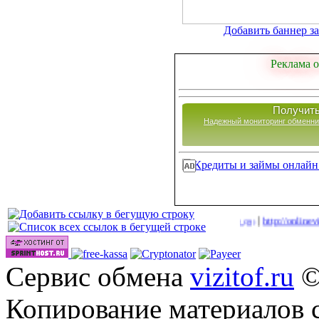
Добавить баннер за 
Реклама о
Получить
Надежный мониторинг обменни
|
|
s.cc/videos/
http://onlinevideos.cc/tops/out.php
http://onlinevideos.cc/t
(43)
(39)
Сервис обмена
vizitof.ru
©
Копирование материалов 