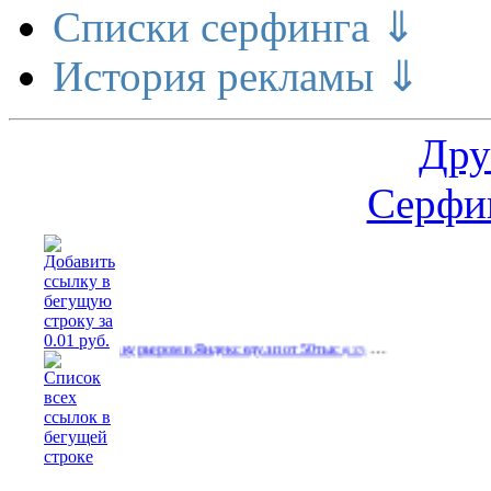
Списки серфинга ⇓
История рекламы ⇓
Дру
Серфин
…
…
Работа курьером в Яндекс еду.зп от 50тыс
(637)