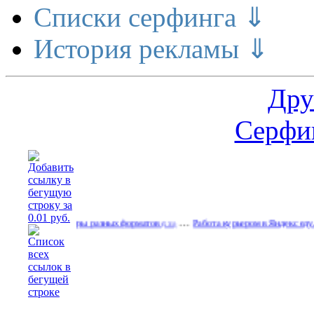
Списки серфинга ⇓
История рекламы ⇓
Дру
Серфин
…
ные баннеры разных форматов
Работа курьером в Яндекс еду.зп от 50
(531)