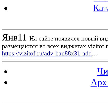
Кат
Новости проекта
Янв
11
На сайте появился новый вид
размещаются во всех виджетах vizitof.
https://vizitof.ru/adv-ban88x31-add
…
Чи
Арх
Статистика проекта