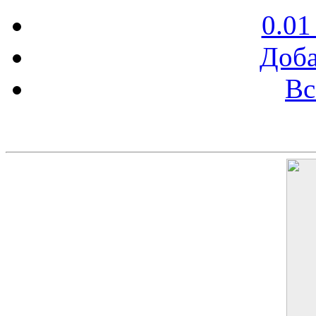
0.01
Доба
Вс
Баннер 200х300