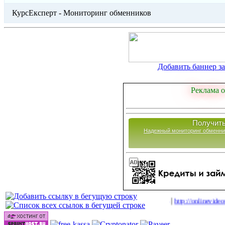
КурсЕксперт - Мониторинг обменников
Добавить баннер за 
Реклама о
Получить
Надежный мониторинг обменни
|
|
cc/go/out.php
http://onlinevideos.cc/videos/
http://onlinevideos.cc/tops
(40)
(42)