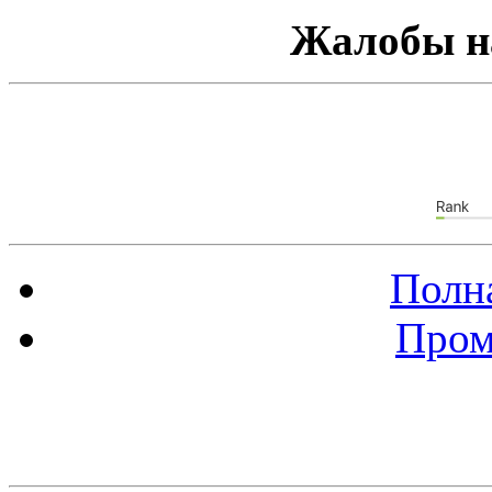
Жалобы н
Полна
Пром
Баннер 88х31