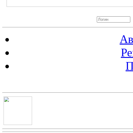
Авторизация
Ав
Ре
П
Баннер 100х100