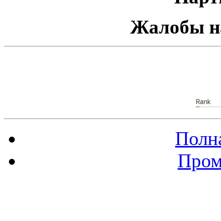
Жалобы н
Полна
Пром
Баннер 88х31