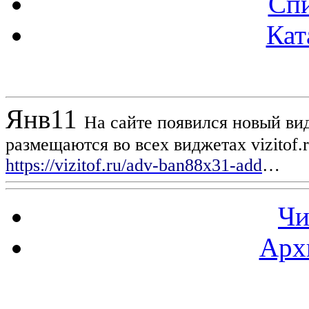
Спи
Кат
Новости проекта
Янв
11
На сайте появился новый вид
размещаются во всех виджетах vizitof.
https://vizitof.ru/adv-ban88x31-add
…
Чи
Арх
Статистика проекта