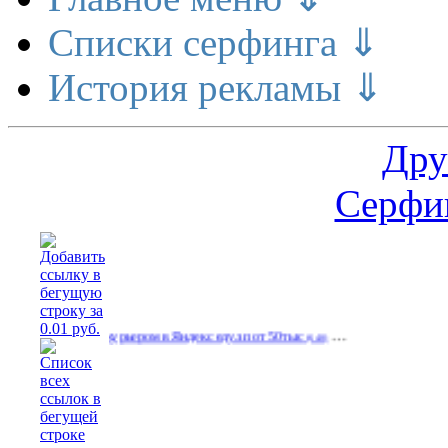
Списки серфинга ⇓
История рекламы ⇓
Дру
Серфин
…
…
Работа курьером в Яндекс еду.зп от 50тыс
(640)