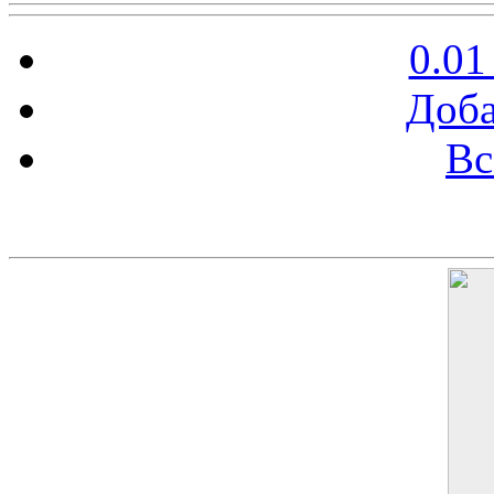
0.01
Доба
Вс
Баннер 200х300