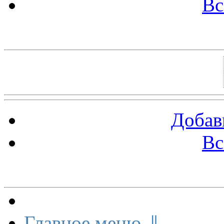
Вс
Баннеры 88х31
Добав
Вс
Меню сайта
Главное меню ⇓