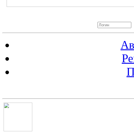
Авторизация
Ав
Ре
П
Баннер 100х100