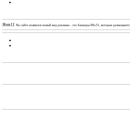
Новости проекта
Янв
11
На сайте появился новый вид рекламы - это баннеры 88х31, которые размещаются
Статистика проекта