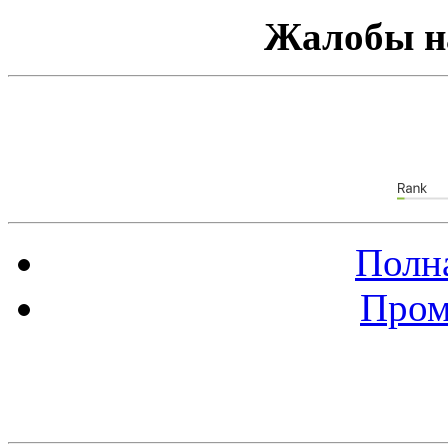
Жалобы н
Полна
Пром
Баннер 88х31