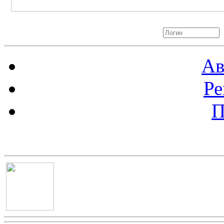
Авторизация
Ав
Ре
П
Баннер 100х100