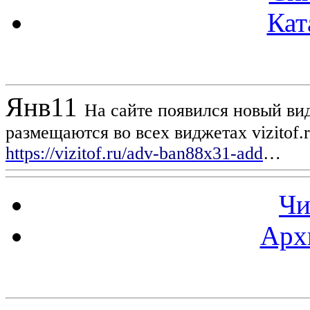
Кат
Новости проекта
Янв
11
На сайте появился новый вид
размещаются во всех виджетах vizitof.
https://vizitof.ru/adv-ban88x31-add
…
Чи
Арх
Статистика проекта