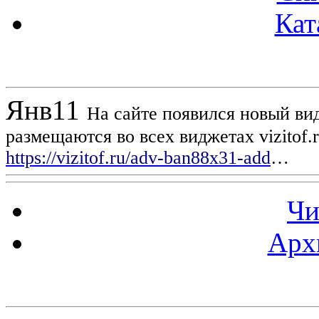
Кат
Новости проекта
Янв
11
На сайте появился новый вид
размещаются во всех виджетах vizitof.
https://vizitof.ru/adv-ban88x31-add
…
Чи
Арх
Статистика проекта