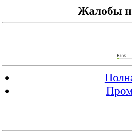
Жалобы н
Полна
Пром
Баннер 88х31