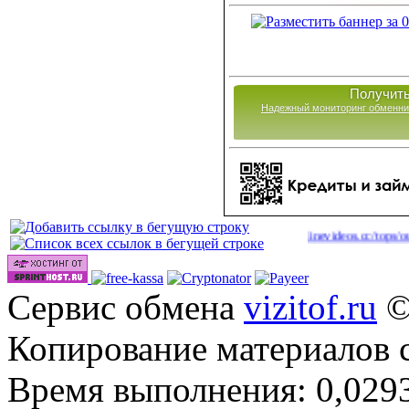
Получить
Надежный мониторинг обменни
|
|
hp
http://onlinevideos.cc/videos/
http://onlinevideos.cc/tops/out.php
(44)
(46)
(42)
Сервис обмена
vizitof.ru
©
Копирование материалов 
Время выполнения: 0,0293