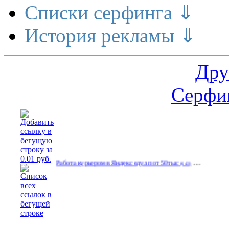
Списки серфинга ⇓
История рекламы ⇓
Дру
Серфин
…
…
ов
Работа курьером в Яндекс еду.зп от 50тыс
(538)
(643)