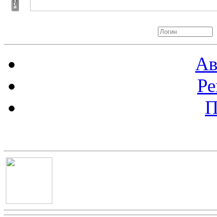
Авторизация
Ав
Ре
П
Баннер 100х100