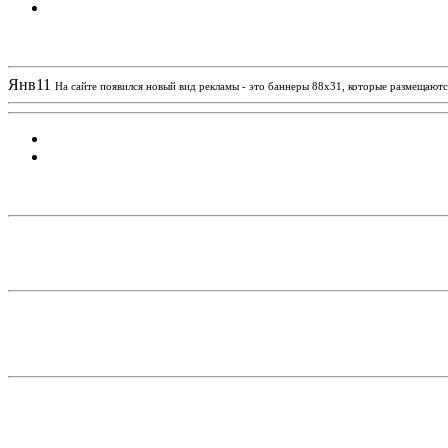
Новости проекта
Янв
11
На сайте появился новый вид рекламы - это баннеры 88х31, которые размещаются
Статистика проекта