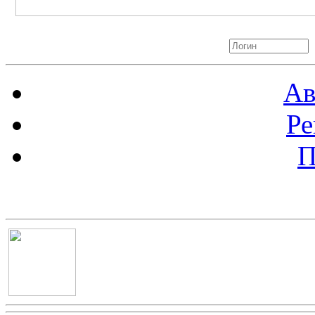
Авторизация
Ав
Ре
П
Баннер 100х100