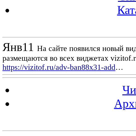
Кат
Новости проекта
Янв
11
На сайте появился новый вид
размещаются во всех виджетах vizitof.
https://vizitof.ru/adv-ban88x31-add
…
Чи
Арх
Статистика проекта