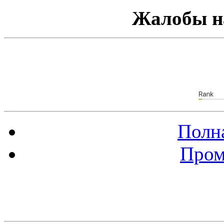
Жалобы н
Полна
Пром
Баннер 88х31