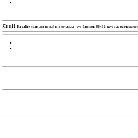
Новости проекта
Янв
11
На сайте появился новый вид рекламы - это баннеры 88х31, которые размещаются
Статистика проекта