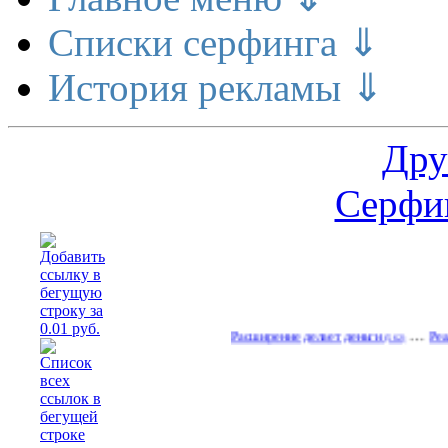
Списки серфинга ⇓
История рекламы ⇓
Дру
Серфин
…
Расширение делает деньги
Реальный д
(562)