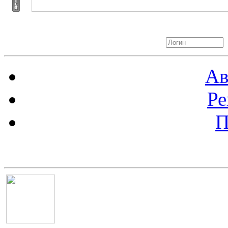
Авторизация
Ав
Ре
П
Баннер 100х100