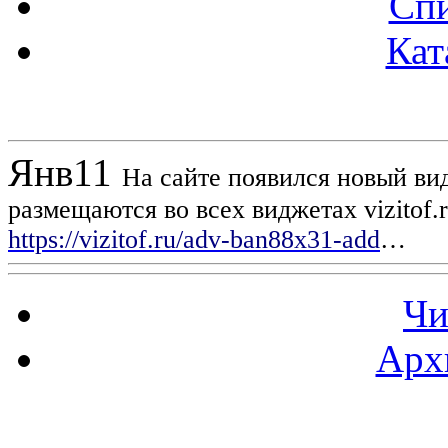
Спи
Кат
Новости проекта
Янв
11
На сайте появился новый вид
размещаются во всех виджетах vizitof.
https://vizitof.ru/adv-ban88x31-add
…
Чи
Арх
Статистика проекта