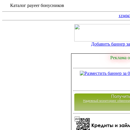
Каталог payeer бонусников
1
2
3
4
5
6
Добавить баннер за 
Реклама о
Получить
Надежный мониторинг обменни