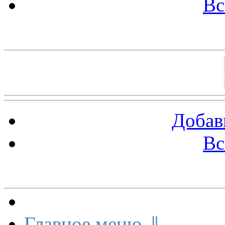
Вс
Баннеры 88х31
Добав
Вс
Меню сайта
Главное меню ⇓