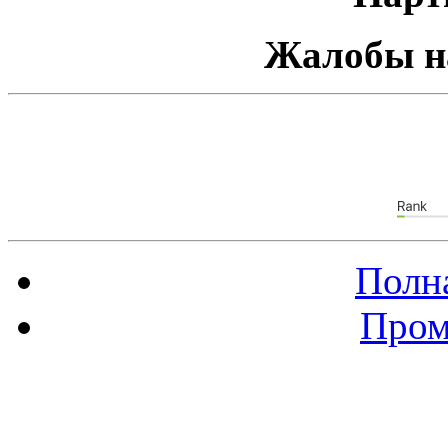
Жалобы н
Полна
Пром
Баннер 88х31