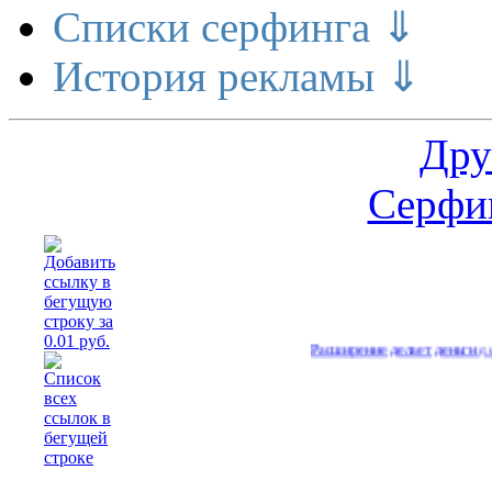
Списки серфинга ⇓
История рекламы ⇓
Дру
Серфин
…
Расширение делает деньги
Реа
(562)