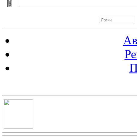
Авторизация
Ав
Ре
П
Баннер 100х100