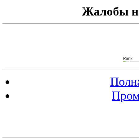
Жалобы н
Полна
Пром
Баннер 88х31