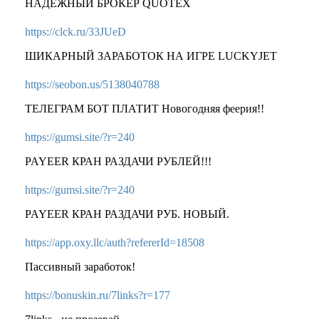
НАДЕЖНЫЙ БРОКЕР QUOTEX
https://clck.ru/33JUeD
ШИКАРНЫЙ ЗАРАБОТОК НА ИГРЕ LUCKYJET
https://seobon.us/5138040788
ТЕЛЕГРАМ БОТ ПЛАТИТ Новогодняя феерия!!
https://gumsi.site/?r=240
PAYEER КРАН РАЗДАЧИ РУБЛЕЙ!!!
https://gumsi.site/?r=240
PAYEER КРАН РАЗДАЧИ РУБ. НОВЫЙ.
https://app.oxy.llc/auth?refererId=18508
Пассивный заработок!
https://bonuskin.ru/7links?r=177