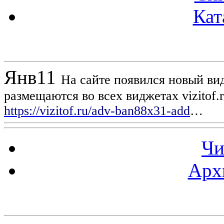
Кат
Новости проекта
Янв
11
На сайте появился новый вид
размещаются во всех виджетах vizitof.
https://vizitof.ru/adv-ban88x31-add
…
Чи
Арх
Статистика проекта